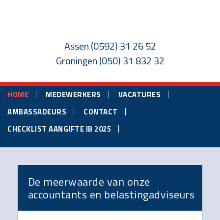
Skip
Skip
to
to
main
footer
Assen
(0592) 31 26 52
content
Groningen
(050) 31 832 32
HOME
MEDEWERKERS
VACATURES
AMBASSADEURS
CONTACT
CHECKLIST AANGIFTE IB 2025
Main
Content
De meerwaarde van onze
accountants en belastingadviseurs