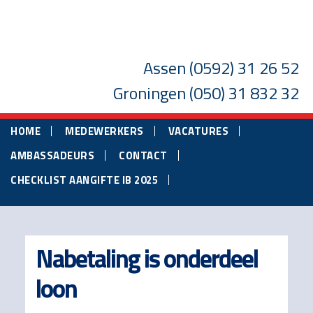
Skip
Skip
Skip
to
to
to
main
primary
footer
Assen
(0592) 31 26 52
content
sidebar
Groningen
(050) 31 832 32
HOME
MEDEWERKERS
VACATURES
AMBASSADEURS
CONTACT
CHECKLIST AANGIFTE IB 2025
Nabetaling is onderdeel
loon