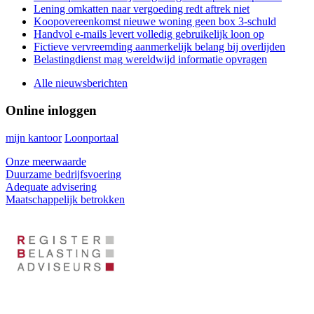
Lening omkatten naar vergoeding redt aftrek niet
Koopovereenkomst nieuwe woning geen box 3-schuld
Handvol e-mails levert volledig gebruikelijk loon op
Fictieve vervreemding aanmerkelijk belang bij overlijden
Belastingdienst mag wereldwijd informatie opvragen
Alle nieuwsberichten
Online inloggen
mijn kantoor
Loonportaal
Onze meerwaarde
Duurzame bedrijfsvoering
Adequate advisering
Maatschappelijk betrokken
Footer