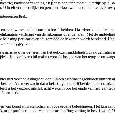
suleerde) bankspaarrekening dit jaar te benutten moet u uiterlijk op 3
ar. U heeft vermoedelijk een pensioentekort wanneer u nu niet over u
entepremieaftrek.
 sterk wisselend inkomen in box 1 hebben. Daardoor kunt u het ene jaar
en gelijkmatige verdeling van de inkomens over de jaren. Met de middel
belasting per jaar over het gemiddelde inkomen wordt berekend. Het v
rzoek teruggegeven.
ste aanslag over de jaren van het gekozen middelingstijdvak definitief
dvak kan veel verschil maken voor de hoogte van het terug te ontvang
.
ter niet voor belastingschulden. Alleen erfbelastingschulden kunnen a
 betalen. Als u verwacht dat u belasting moet (bij)betalen, is het raad
eeft u het verzoek uiterlijk acht weken voor het einde van het jaar geda
ox 3 aanmerken.
pen van kunst en wetenschap en voor groene beleggingen. Het kan aantrek
 3, maar profiteert u ook van een extra heffingskorting in box 1 van 0,