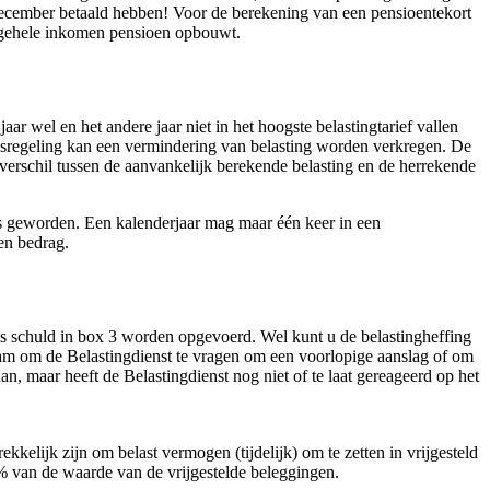
1 december betaald hebben! Voor de berekening van een pensioentekort
w gehele inkomen pensioen opbouwt.
 wel en het andere jaar niet in het hoogste belastingtarief vallen
ingsregeling kan een vermindering van belasting worden verkregen. De
erschil tussen de aanvankelijk berekende belasting en de herrekende
 is geworden. Een kalenderjaar mag maar één keer in een
en bedrag.
ls schuld in box 3 worden opgevoerd. Wel kunt u de belastingheffing
zaam om de Belastingdienst te vragen om een voorlopige aanslag of om
an, maar heeft de Belastingdienst nog niet of te laat gereageerd op het
kelijk zijn om belast vermogen (tijdelijk) om te zetten in vrijgesteld
7% van de waarde van de vrijgestelde beleggingen.