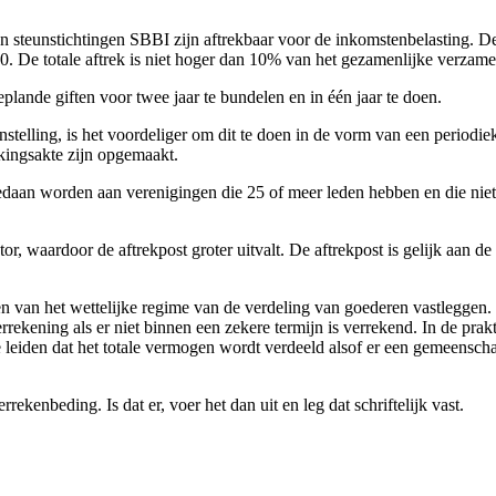
aan steunstichtingen SBBI zijn aftrekbaar voor de inkomstenbelasting
0. De totale aftrek is niet hoger dan 10% van het gezamenlijke verzam
lande giften voor twee jaar te bundelen en in één jaar te doen.
nstelling, is het voordeliger om dit te doen in de vorm van een periodie
nkingsakte zijn opgemaakt.
edaan worden aan verenigingen die 25 of meer leden hebben en die niet
or, waardoor de aftrekpost groter uitvalt. De aftrekpost is gelijk aan d
 van het wettelijke regime van de verdeling van goederen vastleggen
rekening als er niet binnen een zekere termijn is verrekend. In de prakt
oe leiden dat het totale vermogen wordt verdeeld alsof er een gemeens
kenbeding. Is dat er, voer het dan uit en leg dat schriftelijk vast.