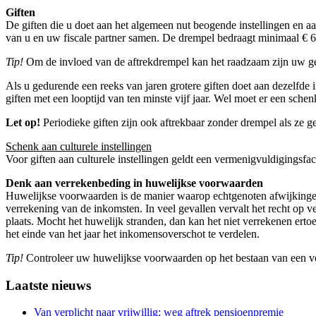
Giften
De giften die u doet aan het algemeen nut beogende instellingen en 
van u en uw fiscale partner samen. De drempel bedraagt minimaal € 6
Tip!
Om de invloed van de aftrekdrempel kan het raadzaam zijn uw gep
Als u gedurende een reeks van jaren grotere giften doet aan dezelfde i
giften met een looptijd van ten minste vijf jaar. Wel moet er een sche
Let op!
Periodieke giften zijn ook aftrekbaar zonder drempel als ze g
Schenk aan culturele instellingen
Voor giften aan culturele instellingen geldt een vermenigvuldigingsfact
Denk aan verrekenbeding in huwelijkse voorwaarden
Huwelijkse voorwaarden is de manier waarop echtgenoten afwijkingen
verrekening van de inkomsten. In veel gevallen vervalt het recht op ver
plaats. Mocht het huwelijk stranden, dan kan het niet verrekenen ert
het einde van het jaar het inkomensoverschot te verdelen.
Tip!
Controleer uw huwelijkse voorwaarden op het bestaan van een verre
Primary
Laatste nieuws
Sidebar
Van verplicht naar vrijwillig: weg aftrek pensioenpremie