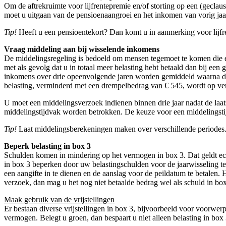
Om de aftrekruimte voor lijfrentepremie en/of storting op een (geclau
moet u uitgaan van de pensioenaangroei en het inkomen van vorig ja
Tip!
Heeft u een pensioentekort? Dan komt u in aanmerking voor lijfr
Vraag middeling aan bij wisselende inkomens
De middelingsregeling is bedoeld om mensen tegemoet te komen die een
met als gevolg dat u in totaal meer belasting hebt betaald dan bij e
inkomens over drie opeenvolgende jaren worden gemiddeld waarna de 
belasting, verminderd met een drempelbedrag van € 545, wordt op ve
U moet een middelingsverzoek indienen binnen drie jaar nadat de laat
middelingstijdvak worden betrokken. De keuze voor een middelingstij
Tip!
Laat middelingsberekeningen maken over verschillende periodes
Beperk belasting in box 3
Schulden komen in mindering op het vermogen in box 3. Dat geldt ech
in box 3 beperken door uw belastingschulden voor de jaarwisseling te
een aangifte in te dienen en de aanslag voor de peildatum te betalen. H
verzoek, dan mag u het nog niet betaalde bedrag wel als schuld in b
Maak gebruik van de vrijstellingen
Er bestaan diverse vrijstellingen in box 3, bijvoorbeeld voor voorwer
vermogen. Belegt u groen, dan bespaart u niet alleen belasting in box