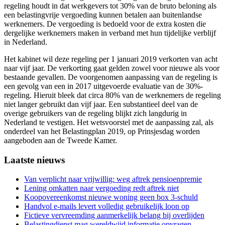
regeling houdt in dat werkgevers tot 30% van de bruto beloning als
een belastingvrije vergoeding kunnen betalen aan buitenlandse
werknemers. De vergoeding is bedoeld voor de extra kosten die
dergelijke werknemers maken in verband met hun tijdelijke verblijf
in Nederland.
Het kabinet wil deze regeling per 1 januari 2019 verkorten van acht
naar vijf jaar. De verkorting gaat gelden zowel voor nieuwe als voor
bestaande gevallen. De voorgenomen aanpassing van de regeling is
een gevolg van een in 2017 uitgevoerde evaluatie van de 30%-
regeling. Hieruit bleek dat circa 80% van de werknemers de regeling
niet langer gebruikt dan vijf jaar. Een substantieel deel van de
overige gebruikers van de regeling blijkt zich langdurig in
Nederland te vestigen. Het wetsvoorstel met de aanpassing zal, als
onderdeel van het Belastingplan 2019, op Prinsjesdag worden
aangeboden aan de Tweede Kamer.
Primary
Laatste nieuws
Sidebar
Van verplicht naar vrijwillig: weg aftrek pensioenpremie
Lening omkatten naar vergoeding redt aftrek niet
Koopovereenkomst nieuwe woning geen box 3-schuld
Handvol e-mails levert volledig gebruikelijk loon op
Fictieve vervreemding aanmerkelijk belang bij overlijden
Belastingdienst mag wereldwijd informatie opvragen