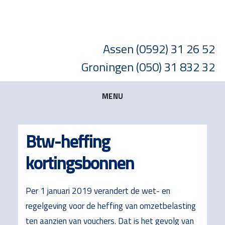
Skip
Skip
Skip
to
to
to
main
primary
footer
Assen
(0592) 31 26 52
content
sidebar
Groningen
(050) 31 832 32
MENU
Btw-heffing
kortingsbonnen
Per 1 januari 2019 verandert de wet- en
regelgeving voor de heffing van omzetbelasting
ten aanzien van vouchers. Dat is het gevolg van