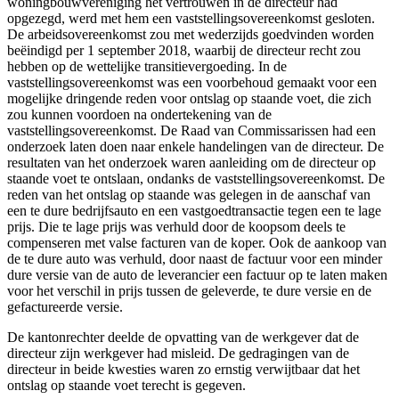
woningbouwvereniging het vertrouwen in de directeur had
opgezegd, werd met hem een vaststellingsovereenkomst gesloten.
De arbeidsovereenkomst zou met wederzijds goedvinden worden
beëindigd per 1 september 2018, waarbij de directeur recht zou
hebben op de wettelijke transitievergoeding. In de
vaststellingsovereenkomst was een voorbehoud gemaakt voor een
mogelijke dringende reden voor ontslag op staande voet, die zich
zou kunnen voordoen na ondertekening van de
vaststellingsovereenkomst. De Raad van Commissarissen had een
onderzoek laten doen naar enkele handelingen van de directeur. De
resultaten van het onderzoek waren aanleiding om de directeur op
staande voet te ontslaan, ondanks de vaststellingsovereenkomst. De
reden van het ontslag op staande was gelegen in de aanschaf van
een te dure bedrijfsauto en een vastgoedtransactie tegen een te lage
prijs. Die te lage prijs was verhuld door de koopsom deels te
compenseren met valse facturen van de koper. Ook de aankoop van
de te dure auto was verhuld, door naast de factuur voor een minder
dure versie van de auto de leverancier een factuur op te laten maken
voor het verschil in prijs tussen de geleverde, te dure versie en de
gefactureerde versie.
De kantonrechter deelde de opvatting van de werkgever dat de
directeur zijn werkgever had misleid. De gedragingen van de
directeur in beide kwesties waren zo ernstig verwijtbaar dat het
ontslag op staande voet terecht is gegeven.