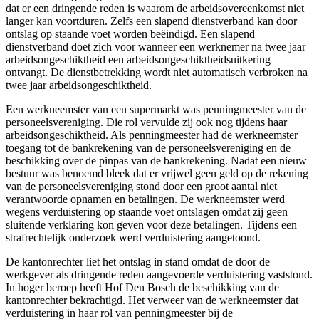
dat er een dringende reden is waarom de arbeidsovereenkomst niet
langer kan voortduren. Zelfs een slapend dienstverband kan door
ontslag op staande voet worden beëindigd. Een slapend
dienstverband doet zich voor wanneer een werknemer na twee jaar
arbeidsongeschiktheid een arbeidsongeschiktheidsuitkering
ontvangt. De dienstbetrekking wordt niet automatisch verbroken na
twee jaar arbeidsongeschiktheid.
Een werkneemster van een supermarkt was penningmeester van de
personeelsvereniging. Die rol vervulde zij ook nog tijdens haar
arbeidsongeschiktheid. Als penningmeester had de werkneemster
toegang tot de bankrekening van de personeelsvereniging en de
beschikking over de pinpas van de bankrekening. Nadat een nieuw
bestuur was benoemd bleek dat er vrijwel geen geld op de rekening
van de personeelsvereniging stond door een groot aantal niet
verantwoorde opnamen en betalingen. De werkneemster werd
wegens verduistering op staande voet ontslagen omdat zij geen
sluitende verklaring kon geven voor deze betalingen. Tijdens een
strafrechtelijk onderzoek werd verduistering aangetoond.
De kantonrechter liet het ontslag in stand omdat de door de
werkgever als dringende reden aangevoerde verduistering vaststond.
In hoger beroep heeft Hof Den Bosch de beschikking van de
kantonrechter bekrachtigd. Het verweer van de werkneemster dat
verduistering in haar rol van penningmeester bij de