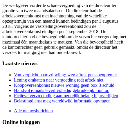
De werkgever vorderde schadevergoeding van de directeur ter
grootte van twee maandsalarissen. De directeur had de
arbeidsovereenkomst met inachtneming van de wettelijke
opzegtermijn van een maand kunnen beëindigen per 1 augustus
2018. Volgens de vaststellingsovereenkomst zou de
arbeidsovereenkomst eindigen per 1 september 2018. De
kantonrechter had de bevoegdheid om de verzochte vergoeding met
maximaal één maandsalaris te matigen. Van die bevoegdheid heeft
de kantonrechter geen gebruik gemaakt, omdat de directeur het
verzoek tot matiging niet had onderbouwd.
Primary
Laatste nieuws
Sidebar
Van verplicht naar vrijwillig: weg aftrek pensioenpremie
Lening omkatten naar vergoeding redt aftrek niet
Koopovereenkomst nieuwe woning geen box 3-schuld
Handvol e-mails levert volledig gebruikelijk loon op
Fictieve vervreemding aanmerkelijk belang bij overlijden
Belastingdienst mag wereldwijd informatie opvragen
Alle nieuwsberichten
Online inloggen