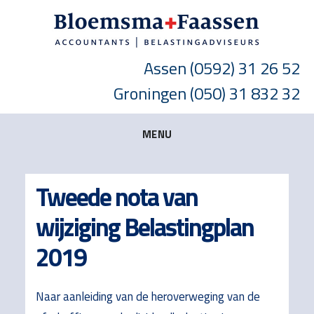
Skip
Skip
Skip
to
to
to
main
primary
footer
Assen
(0592) 31 26 52
content
sidebar
Groningen
(050) 31 832 32
MENU
Tweede nota van
wijziging Belastingplan
2019
Naar aanleiding van de heroverweging van de