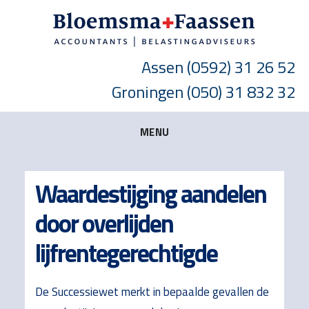
Skip
Skip
Skip
to
to
to
main
primary
footer
Assen
(0592) 31 26 52
content
sidebar
Groningen
(050) 31 832 32
MENU
Waardestijging aandelen
door overlijden
lijfrentegerechtigde
De Successiewet merkt in bepaalde gevallen de