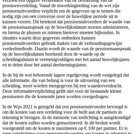
verzoek een opgave verstrekken van de berekening van de
pensioenverdeling. Vanaf de inwerkingtreding van de wet zijn
pensioenuitvoerders verplicht om de gegevens op te nemen die
nodig zijn om een conversie over de huwelijkse periode uit te
kunnen voeren. Dit betekent dat pensioenuitvoerders de waarde van
de pensioenaanspraak op de huwelijksdatum moeten administreren,
en hierna de plussen en minnen hierover moeten bijhouden. In
situaties waarin deze gegevens ontbreken kunnen
pensioenuitvoerders gebruik maken van de verhoudingsgewijze
verdeelmethode. Daarin wordt de waarde van de pensioenaanspraak
op de huwelijksdatum berekend door de waarde op de
scheidingsdatum te vermenigvuldigen met het aantal huwelijksjaren
en te delen door het aantal deelnemingsjaren.
In de bij de wet behorende lagere regelgeving wordt vastgelegd dat
alle informatie, die van belang is voor de uitvoering van een
scheiding, moet worden meegegeven bij een waardeoverdracht.
Deze informatieverplichting geldt niet voor de bestaande kleine
pensioenen die de komende jaren worden overgedragen.
In de Wps 2021 is geregeld dat een pensioenuitvoerder bevoegd is
om de kosten van een verdeling voor de helft aan de partners in
rekening te brengen. In de memorie van toelichting is aangekondigd
dat de kosten zullen worden gemaximeerd. In dit besluit wordt
voorgesteld om de kosten te maximeren op € 100 per partner. Er is
geen verplichting voor pensioenuitvoerders om kosten in rekening te