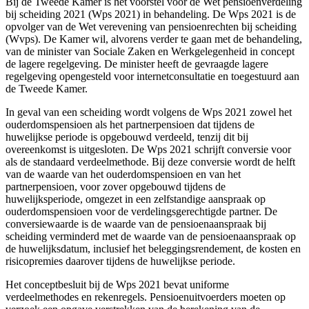
Bij de Tweede Kamer is het voorstel voor de Wet pensioenverdeling
bij scheiding 2021 (Wps 2021) in behandeling. De Wps 2021 is de
opvolger van de Wet verevening van pensioenrechten bij scheiding
(Wvps). De Kamer wil, alvorens verder te gaan met de behandeling,
van de minister van Sociale Zaken en Werkgelegenheid in concept
de lagere regelgeving. De minister heeft de gevraagde lagere
regelgeving opengesteld voor internetconsultatie en toegestuurd aan
de Tweede Kamer.
In geval van een scheiding wordt volgens de Wps 2021 zowel het
ouderdomspensioen als het partnerpensioen dat tijdens de
huwelijkse periode is opgebouwd verdeeld, tenzij dit bij
overeenkomst is uitgesloten. De Wps 2021 schrijft conversie voor
als de standaard verdeelmethode. Bij deze conversie wordt de helft
van de waarde van het ouderdomspensioen en van het
partnerpensioen, voor zover opgebouwd tijdens de
huwelijksperiode, omgezet in een zelfstandige aanspraak op
ouderdomspensioen voor de verdelingsgerechtigde partner. De
conversiewaarde is de waarde van de pensioenaanspraak bij
scheiding verminderd met de waarde van de pensioenaanspraak op
de huwelijksdatum, inclusief het beleggingsrendement, de kosten en
risicopremies daarover tijdens de huwelijkse periode.
Het conceptbesluit bij de Wps 2021 bevat uniforme
verdeelmethodes en rekenregels. Pensioenuitvoerders moeten op