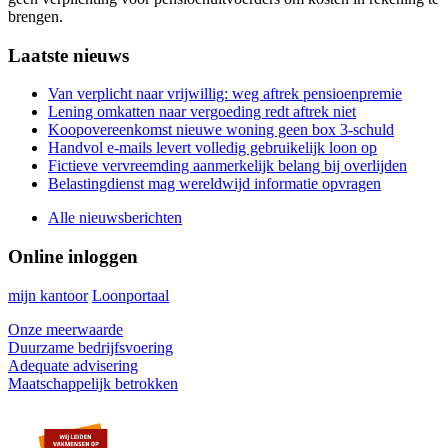
brengen.
Primary
Laatste nieuws
Sidebar
Van verplicht naar vrijwillig: weg aftrek pensioenpremie
Lening omkatten naar vergoeding redt aftrek niet
Koopovereenkomst nieuwe woning geen box 3-schuld
Handvol e-mails levert volledig gebruikelijk loon op
Fictieve vervreemding aanmerkelijk belang bij overlijden
Belastingdienst mag wereldwijd informatie opvragen
Alle nieuwsberichten
Online inloggen
mijn kantoor
Loonportaal
Onze meerwaarde
Duurzame bedrijfsvoering
Adequate advisering
Maatschappelijk betrokken
Footer