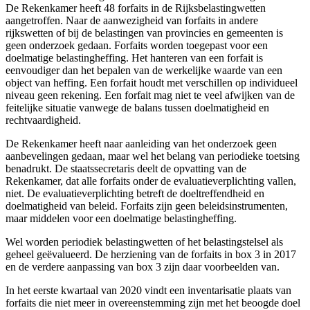
De Rekenkamer heeft 48 forfaits in de Rijksbelastingwetten
aangetroffen. Naar de aanwezigheid van forfaits in andere
rijkswetten of bij de belastingen van provincies en gemeenten is
geen onderzoek gedaan. Forfaits worden toegepast voor een
doelmatige belastingheffing. Het hanteren van een forfait is
eenvoudiger dan het bepalen van de werkelijke waarde van een
object van heffing. Een forfait houdt met verschillen op individueel
niveau geen rekening. Een forfait mag niet te veel afwijken van de
feitelijke situatie vanwege de balans tussen doelmatigheid en
rechtvaardigheid.
De Rekenkamer heeft naar aanleiding van het onderzoek geen
aanbevelingen gedaan, maar wel het belang van periodieke toetsing
benadrukt. De staatssecretaris deelt de opvatting van de
Rekenkamer, dat alle forfaits onder de evaluatieverplichting vallen,
niet. De evaluatieverplichting betreft de doeltreffendheid en
doelmatigheid van beleid. Forfaits zijn geen beleidsinstrumenten,
maar middelen voor een doelmatige belastingheffing.
Wel worden periodiek belastingwetten of het belastingstelsel als
geheel geëvalueerd. De herziening van de forfaits in box 3 in 2017
en de verdere aanpassing van box 3 zijn daar voorbeelden van.
In het eerste kwartaal van 2020 vindt een inventarisatie plaats van
forfaits die niet meer in overeenstemming zijn met het beoogde doel