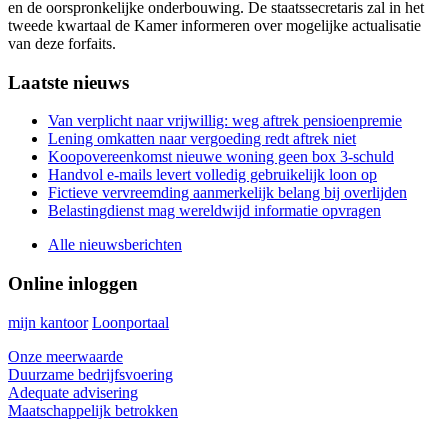
en de oorspronkelijke onderbouwing. De staatssecretaris zal in het
tweede kwartaal de Kamer informeren over mogelijke actualisatie
van deze forfaits.
Primary
Laatste nieuws
Sidebar
Van verplicht naar vrijwillig: weg aftrek pensioenpremie
Lening omkatten naar vergoeding redt aftrek niet
Koopovereenkomst nieuwe woning geen box 3-schuld
Handvol e-mails levert volledig gebruikelijk loon op
Fictieve vervreemding aanmerkelijk belang bij overlijden
Belastingdienst mag wereldwijd informatie opvragen
Alle nieuwsberichten
Online inloggen
mijn kantoor
Loonportaal
Onze meerwaarde
Duurzame bedrijfsvoering
Adequate advisering
Maatschappelijk betrokken
Footer