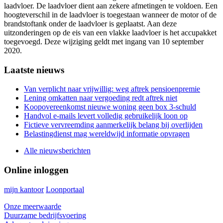
laadvloer. De laadvloer dient aan zekere afmetingen te voldoen. Een
hoogteverschil in de laadvloer is toegestaan wanneer de motor of de
brandstoftank onder de laadvloer is geplaatst. Aan deze
uitzonderingen op de eis van een vlakke laadvloer is het accupakket
toegevoegd. Deze wijziging geldt met ingang van 10 september
2020.
Primary
Laatste nieuws
Sidebar
Van verplicht naar vrijwillig: weg aftrek pensioenpremie
Lening omkatten naar vergoeding redt aftrek niet
Koopovereenkomst nieuwe woning geen box 3-schuld
Handvol e-mails levert volledig gebruikelijk loon op
Fictieve vervreemding aanmerkelijk belang bij overlijden
Belastingdienst mag wereldwijd informatie opvragen
Alle nieuwsberichten
Online inloggen
mijn kantoor
Loonportaal
Onze meerwaarde
Duurzame bedrijfsvoering