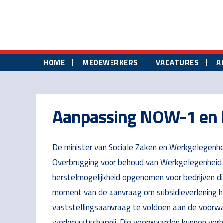
Skip
Skip
Skip
to
to
to
main
primary
footer
content
sidebar
HOME
MEDEWERKERS
VACATURES
A
Aanpassing NOW-1 en
De minister van Sociale Zaken en Werkgelegenhe
Overbrugging voor behoud van Werkgelegenheid 
herstelmogelijkheid opgenomen voor bedrijven die
moment van de aanvraag om subsidieverlening h
vaststellingsaanvraag te voldoen aan de voorwa
werkmaatschappij. Die voorwaarden kunnen verh