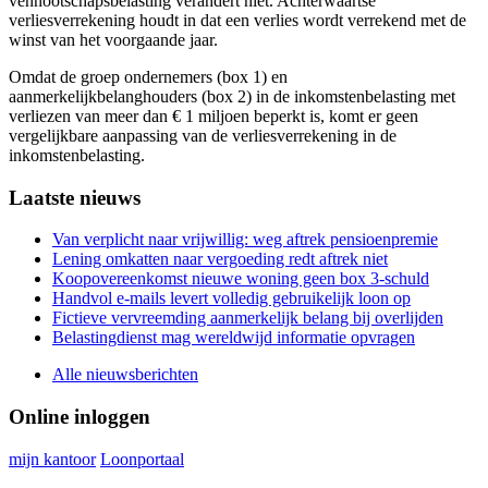
vennootschapsbelasting verandert niet. Achterwaartse
verliesverrekening houdt in dat een verlies wordt verrekend met de
winst van het voorgaande jaar.
Omdat de groep ondernemers (box 1) en
aanmerkelijkbelanghouders (box 2) in de inkomstenbelasting met
verliezen van meer dan € 1 miljoen beperkt is, komt er geen
vergelijkbare aanpassing van de verliesverrekening in de
inkomstenbelasting.
Primary
Laatste nieuws
Sidebar
Van verplicht naar vrijwillig: weg aftrek pensioenpremie
Lening omkatten naar vergoeding redt aftrek niet
Koopovereenkomst nieuwe woning geen box 3-schuld
Handvol e-mails levert volledig gebruikelijk loon op
Fictieve vervreemding aanmerkelijk belang bij overlijden
Belastingdienst mag wereldwijd informatie opvragen
Alle nieuwsberichten
Online inloggen
mijn kantoor
Loonportaal