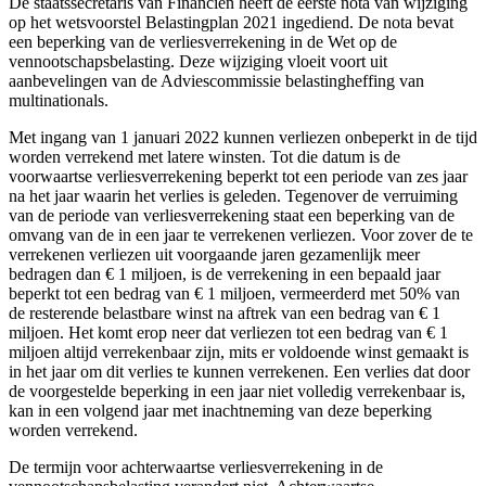
De staatssecretaris van Financiën heeft de eerste nota van wijziging
op het wetsvoorstel Belastingplan 2021 ingediend. De nota bevat
een beperking van de verliesverrekening in de Wet op de
vennootschapsbelasting. Deze wijziging vloeit voort uit
aanbevelingen van de Adviescommissie belastingheffing van
multinationals.
Met ingang van 1 januari 2022 kunnen verliezen onbeperkt in de tijd
worden verrekend met latere winsten. Tot die datum is de
voorwaartse verliesverrekening beperkt tot een periode van zes jaar
na het jaar waarin het verlies is geleden. Tegenover de verruiming
van de periode van verliesverrekening staat een beperking van de
omvang van de in een jaar te verrekenen verliezen. Voor zover de te
verrekenen verliezen uit voorgaande jaren gezamenlijk meer
bedragen dan € 1 miljoen, is de verrekening in een bepaald jaar
beperkt tot een bedrag van € 1 miljoen, vermeerderd met 50% van
de resterende belastbare winst na aftrek van een bedrag van € 1
miljoen. Het komt erop neer dat verliezen tot een bedrag van € 1
miljoen altijd verrekenbaar zijn, mits er voldoende winst gemaakt is
in het jaar om dit verlies te kunnen verrekenen. Een verlies dat door
de voorgestelde beperking in een jaar niet volledig verrekenbaar is,
kan in een volgend jaar met inachtneming van deze beperking
worden verrekend.
De termijn voor achterwaartse verliesverrekening in de