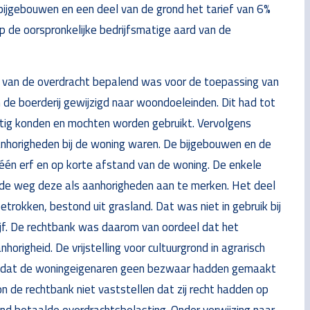
bijgebouwen en een deel van de grond het tarief van 6%
p de oorspronkelijke bedrijfsmatige aard van de
de van de overdracht bepalend was voor de toepassing van
de boerderij gewijzigd naar woondoeleinden. Dit had tot
tig konden en mochten worden gebruikt. Vervolgens
nhorigheden bij de woning waren. De bijgebouwen en de
één erf en op korte afstand van de woning. De enkele
n de weg deze als aanhorigheden aan te merken. Het deel
trokken, bestond uit grasland. Dat was niet in gebruik bij
jf. De rechtbank was daarom van oordeel dat het
righeid. De vrijstelling voor cultuurgrond in agrarisch
Omdat de woningeigenaren geen bezwaar hadden gemaakt
n de rechtbank niet vaststellen dat zij recht hadden op
nd betaalde overdrachtsbelasting. Onder verwijzing naar