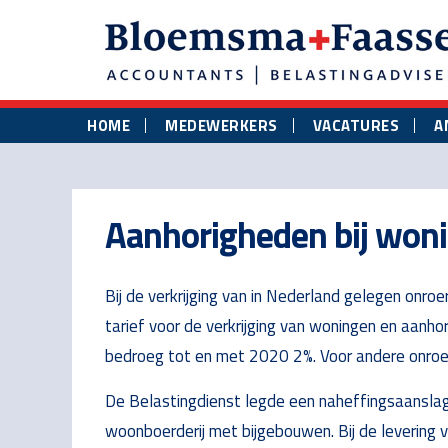
Skip
Skip
Skip
to
to
to
main
primary
footer
content
sidebar
HOME
MEDEWERKERS
VACATURES
A
Aanhorigheden bij won
Bij de verkrijging van in Nederland gelegen onro
tarief voor de verkrijging van woningen en aanh
bedroeg tot en met 2020 2%. Voor andere onroe
De Belastingdienst legde een naheffingsaanslag
woonboerderij met bijgebouwen. Bij de levering