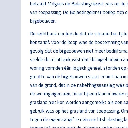
betaald. Volgens de Belastingdienst was op de 
van toepassing. De Belastingdienst beriep zich o
bijgebouwen.
De rechtbank oordeelde dat de situatie ten tij
het tarief. Voor de koop was de bestemming van 
gevolg dat de bijgebouwen niet meer bedrijfsma
stelde de rechtbank vast dat de bijgebouwen aa
woning vormden één logisch geheel, stonden op 
grootte van de bijgebouwen staat er niet aan i
van de grond, dat in de naheffingsaanslag was be
de woningeigenaren, maar bij een landbouwbedri
grasland niet kon worden aangemerkt als een aanho
gebruik was op het grasland van toepassing. 
tegen de eigen aangifte overdrachtsbelasting ko
teruggaaf van de over de waarde van het grasla