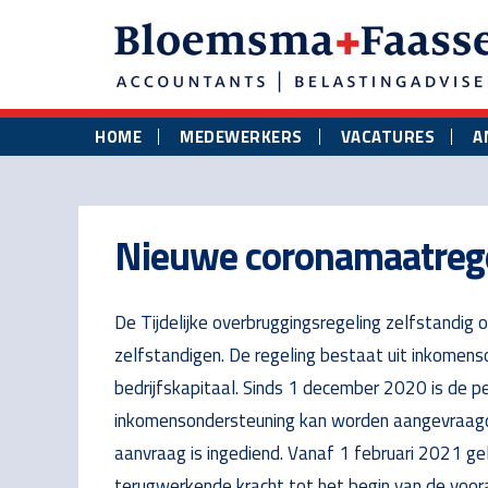
Skip
Skip
Skip
to
to
to
main
primary
footer
content
sidebar
HOME
MEDEWERKERS
VACATURES
A
Nieuwe coronamaatrege
De Tijdelijke overbruggingsregeling zelfstandig
zelfstandigen. De regeling bestaat uit inkomens
bedrijfskapitaal. Sinds 1 december 2020 is de 
inkomensondersteuning kan worden aangevraagd,
aanvraag is ingediend. Vanaf 1 februari 2021 g
terugwerkende kracht tot het begin van de voor