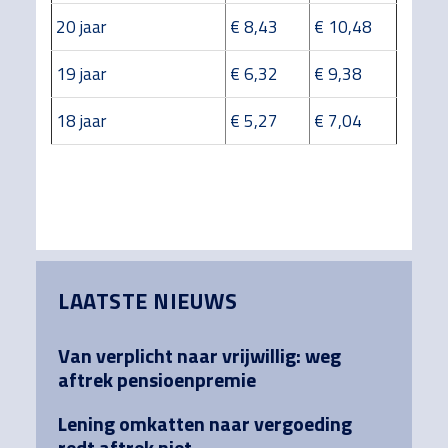
20 jaar
€ 8,43
€ 10,48
19 jaar
€ 6,32
€ 9,38
18 jaar
€ 5,27
€ 7,04
Primary
LAATSTE NIEUWS
Sidebar
Van verplicht naar vrijwillig: weg
aftrek pensioenpremie
Lening omkatten naar vergoeding
redt aftrek niet