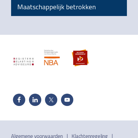
Maatschappelijk betrokken
Footer
Algemene voorwaarden
|
Klachtenregeling
|