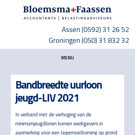
Skip
Skip
Skip
to
to
to
main
primary
footer
Assen
(0592) 31 26 52
content
sidebar
Groningen
(050) 31 832 32
MENU
Bandbreedte uurloon
jeugd-LIV 2021
In verband met de verhoging van de
minimumjeugdlonen komen werkgevers in
aanmerking voor een tegemoetkoming op grond