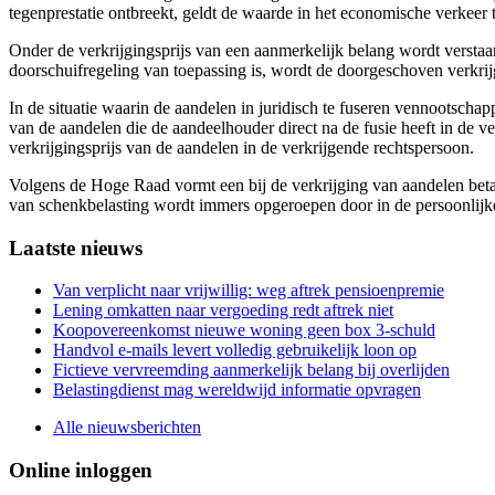
tegenprestatie ontbreekt, geldt de waarde in het economische verkeer t
Onder de verkrijgingsprijs van een aanmerkelijk belang wordt verstaan
doorschuifregeling van toepassing is, wordt de doorgeschoven verkrij
In de situatie waarin de aandelen in juridisch te fuseren vennootsch
van de aandelen die de aandeelhouder direct na de fusie heeft in de v
verkrijgingsprijs van de aandelen in de verkrijgende rechtspersoon.
Volgens de Hoge Raad vormt een bij de verkrijging van aandelen betaa
van schenkbelasting wordt immers opgeroepen door in de persoonlijke 
Primary
Laatste nieuws
Sidebar
Van verplicht naar vrijwillig: weg aftrek pensioenpremie
Lening omkatten naar vergoeding redt aftrek niet
Koopovereenkomst nieuwe woning geen box 3-schuld
Handvol e-mails levert volledig gebruikelijk loon op
Fictieve vervreemding aanmerkelijk belang bij overlijden
Belastingdienst mag wereldwijd informatie opvragen
Alle nieuwsberichten
Online inloggen