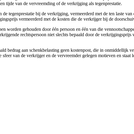
en tijde van de vervreemding of de verkrijging als tegenprestatie.
 de tegenprestatie bij de verkrijging, vermeerderd met de ten laste va
gingsprijs vermeerderd met de kosten die de verkrijger bij de doorschu
appen worden gehouden door één persoon en één van die vennootschappen 
erkrijgende rechtspersoon niet slechts bepaald door de verkrijgingspri
ld bedrag aan schenkbelasting geen kostenpost, die in onmiddellijk ve
sfeer van de verkrijger en de vervreemder gelegen motieven en staat l