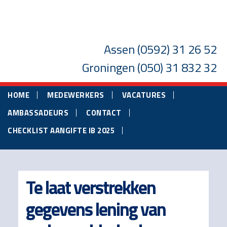
Skip
Skip
Skip
to
to
to
main
primary
footer
Assen
(0592) 31 26 52
content
sidebar
Groningen
(050) 31 832 32
HOME
MEDEWERKERS
VACATURES
AMBASSADEURS
CONTACT
CHECKLIST AANGIFTE IB 2025
Te laat verstrekken
gegevens lening van