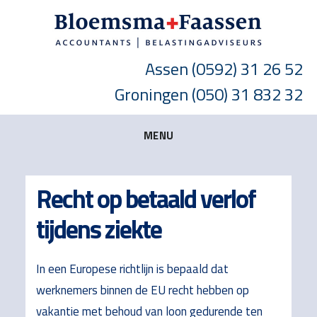
Skip
Skip
Skip
to
to
to
main
primary
footer
Assen
(0592) 31 26 52
content
sidebar
Groningen
(050) 31 832 32
MENU
Recht op betaald verlof
tijdens ziekte
In een Europese richtlijn is bepaald dat
werknemers binnen de EU recht hebben op
vakantie met behoud van loon gedurende ten