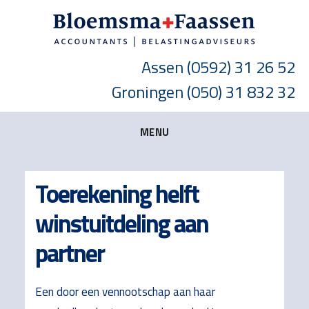
Skip
Skip
Skip
to
to
to
main
primary
footer
Assen
(0592) 31 26 52
content
sidebar
Groningen
(050) 31 832 32
MENU
Toerekening helft
winstuitdeling aan
partner
Een door een vennootschap aan haar