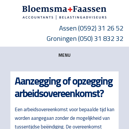
Skip
Skip
Skip
to
to
to
main
primary
footer
Assen
(0592) 31 26 52
content
sidebar
Groningen
(050) 31 832 32
MENU
Aanzegging of opzegging
arbeidsovereenkomst?
Een arbeidsovereenkomst voor bepaalde tijd kan
worden aangegaan zonder de mogelijkheid van
tussentijdse beëindiging. De overeenkomst