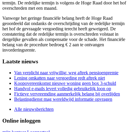
termijn. De redelijke termijn is volgens de Hoge Raad door het hof
overschreden met een maand.
Vanwege het geringe financiële belang heeft de Hoge Raad
geoordeeld dat ondanks de overschrijding van de redelijke termijn
het hof de gevraagde vergoeding terecht heeft geweigerd. De
constatering dat de redelijke termijn is overschreden volstaat in
dergelijke gevallen als compensatie voor de schade. Het financiële
belang van de procedure bedroeg € 2 aan te ontvangen
invorderingsrente.
Primary
Laatste nieuws
Sidebar
Van verplicht naar vrijwillig: weg aftrek pensioenpremie
Lening omkatten naar vergoeding redt aftrek niet
Koopovereenkomst nieuwe woning geen box 3-schuld
Handvol e-mails levert volledig gebruikelijk loon op
Fictieve vervreemding aanmerkelijk belang bij overlijden
Belastingdienst mag wereldwijd informatie opvragen
Alle nieuwsberichten
Online inloggen