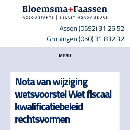
Skip
Skip
Skip
to
to
to
main
primary
footer
Assen
(0592) 31 26 52
content
sidebar
Groningen
(050) 31 832 32
MENU
Nota van wijziging
wetsvoorstel Wet fiscaal
kwalificatiebeleid
rechtsvormen