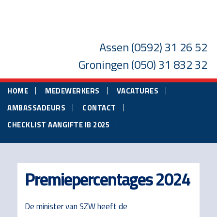
Skip
Skip
Skip
to
to
to
main
primary
footer
Assen
(0592) 31 26 52
content
sidebar
Groningen
(050) 31 832 32
HOME
MEDEWERKERS
VACATURES
AMBASSADEURS
CONTACT
CHECKLIST AANGIFTE IB 2025
Premiepercentages 2024
De minister van SZW heeft de