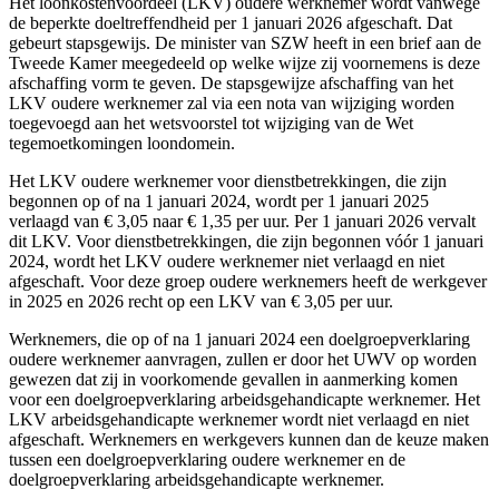
Het loonkostenvoordeel (LKV) oudere werknemer wordt vanwege
de beperkte doeltreffendheid per 1 januari 2026 afgeschaft. Dat
gebeurt stapsgewijs. De minister van SZW heeft in een brief aan de
Tweede Kamer meegedeeld op welke wijze zij voornemens is deze
afschaffing vorm te geven. De stapsgewijze afschaffing van het
LKV oudere werknemer zal via een nota van wijziging worden
toegevoegd aan het wetsvoorstel tot wijziging van de Wet
tegemoetkomingen loondomein.
Het LKV oudere werknemer voor dienstbetrekkingen, die zijn
begonnen op of na 1 januari 2024, wordt per 1 januari 2025
verlaagd van € 3,05 naar € 1,35 per uur. Per 1 januari 2026 vervalt
dit LKV. Voor dienstbetrekkingen, die zijn begonnen vóór 1 januari
2024, wordt het LKV oudere werknemer niet verlaagd en niet
afgeschaft. Voor deze groep oudere werknemers heeft de werkgever
in 2025 en 2026 recht op een LKV van € 3,05 per uur.
Werknemers, die op of na 1 januari 2024 een doelgroepverklaring
oudere werknemer aanvragen, zullen er door het UWV op worden
gewezen dat zij in voorkomende gevallen in aanmerking komen
voor een doelgroepverklaring arbeidsgehandicapte werknemer. Het
LKV arbeidsgehandicapte werknemer wordt niet verlaagd en niet
afgeschaft. Werknemers en werkgevers kunnen dan de keuze maken
tussen een doelgroepverklaring oudere werknemer en de
doelgroepverklaring arbeidsgehandicapte werknemer.