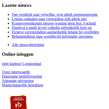
Primary
Laatste nieuws
Sidebar
Van verplicht naar vrijwillig: weg aftrek pensioenpremie
Lening omkatten naar vergoeding redt aftrek niet
Koopovereenkomst nieuwe woning geen box 3-schuld
Handvol e-mails levert volledig gebruikelijk loon op
Fictieve vervreemding aanmerkelijk belang bij overlijden
Belastingdienst mag wereldwijd informatie opvragen
Alle nieuwsberichten
Online inloggen
mijn kantoor
Loonportaal
Onze meerwaarde
Duurzame bedrijfsvoering
Adequate advisering
Maatschappelijk betrokken
Footer