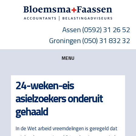
Skip
Skip
Skip
to
to
to
main
primary
footer
Assen
(0592) 31 26 52
content
sidebar
Groningen
(050) 31 832 32
MENU
24-weken-eis
asielzoekers onderuit
gehaald
In de Wet arbeid vreemdelingen is geregeld dat