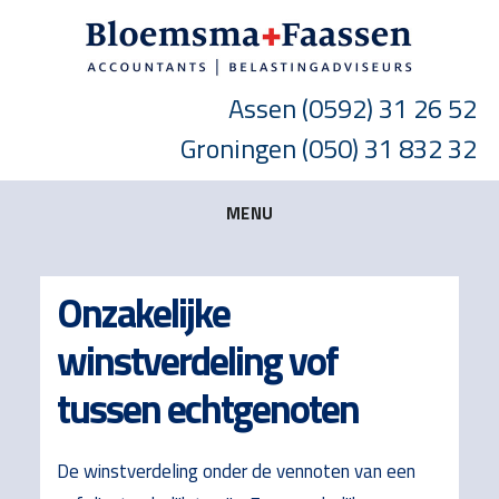
Skip
Skip
Skip
to
to
to
main
primary
footer
Assen
(0592) 31 26 52
content
sidebar
Groningen
(050) 31 832 32
MENU
Onzakelijke
winstverdeling vof
tussen echtgenoten
De winstverdeling onder de vennoten van een