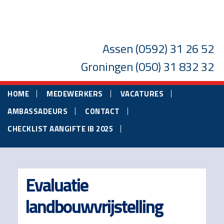
Skip
Skip
Skip
to
to
to
main
primary
footer
Assen
(0592) 31 26 52
content
sidebar
Groningen
(050) 31 832 32
HOME
MEDEWERKERS
VACATURES
AMBASSADEURS
CONTACT
CHECKLIST AANGIFTE IB 2025
Evaluatie
landbouwvrijstelling