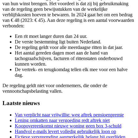
van hun winst brengen. Het voordeel is dat zij bij gebruikmaking
van de regeling geen bewijsstukken van de werkelijke
verblijfskosten hoeven te bewaren. In 2024 gaat het om een bedrag
van € 48 (2023: € 45). Aan deze regeling is een aantal voorwaarden
verbonden:
Een rit moet langer duren dan 24 uur.
De verste bestemming ligt buiten Nederland.
De regeling geldt voor alle meerdaagse ritten in dat jaar.
Het aantal gereden dagen moet aan de hand van
tachograafschijven, facturen of rittenstaten onderbouwd
kunnen worden.
De vertrek- en terugkomdag tellen elk mee voor een halve
dag.
De regeling geldt niet voor ondernemers, die onder de
vennootschapsbelasting vallen.
Primary
Laatste nieuws
Sidebar
Van verplicht naar vrijwillig: weg aftrek pensioenpremie
Lening omkatten naar vergoeding redt aftrek niet
Koopovereenkomst nieuwe woning geen box 3-schuld
Handvol e-mails levert volledig gebruikelijk loon op
Fictieve vervreemding aanmerkelijk belang bij overlijden