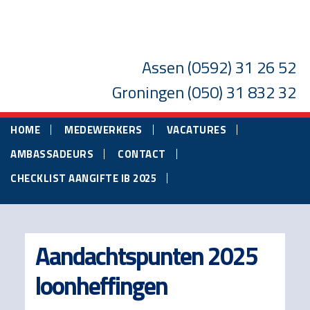
Skip
Skip
Skip
to
to
to
main
primary
footer
Assen
(0592) 31 26 52
content
sidebar
Groningen
(050) 31 832 32
HOME
MEDEWERKERS
VACATURES
AMBASSADEURS
CONTACT
CHECKLIST AANGIFTE IB 2025
Aandachtspunten 2025
loonheffingen