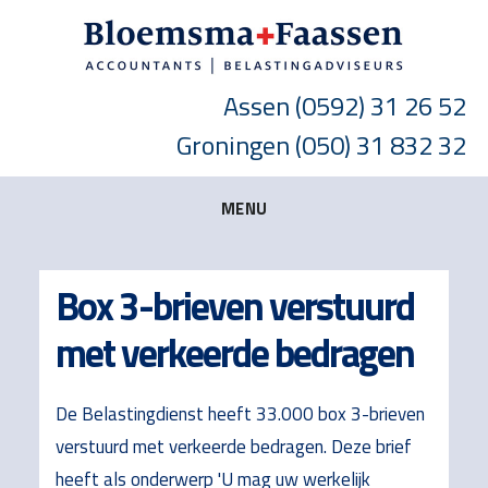
Skip
Skip
Skip
to
to
to
main
primary
footer
Assen
(0592) 31 26 52
content
sidebar
Groningen
(050) 31 832 32
MENU
Box 3-brieven verstuurd
met verkeerde bedragen
De Belastingdienst heeft 33.000 box 3-brieven
verstuurd met verkeerde bedragen. Deze brief
heeft als onderwerp 'U mag uw werkelijk