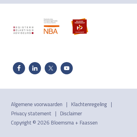
Footer
Algemene voorwaarden
|
Klachtenregeling
|
Privacy statement
|
Disclaimer
Copyright © 2026
Bloemsma + Faassen