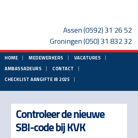
Skip
Skip
Skip
to
to
to
main
primary
footer
Assen
(0592) 31 26 52
content
sidebar
Groningen
(050) 31 832 32
HOME
MEDEWERKERS
VACATURES
AMBASSADEURS
CONTACT
CHECKLIST AANGIFTE IB 2025
Controleer de nieuwe
SBI-code bij KVK