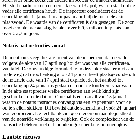
Hij stuit daarbij op een eerdere akte van 13 april, waarin staat dat de
vader alle certificaten houdt. De inspecteur concludeert dat de
schenking niet in januari, maar pas in april bij de notariële akte
plaatsvond. De waarde van de certificaten is dan gestegen. De zoon
moet een nieuwe aanslag betalen over € 9,3 miljoen in plaats van
over € 2,7 miljoen.
Notaris had instructies vooraf
De rechtbank veegt het argument van de inspecteur, dat de vader
volgens de akte van 13 april nog houder was van alle certificaten,
van tafel. De ongelukkige formulering in deze akte staat er niet aan
in de weg dat de schenking al op 24 januari heeft plaatsgevonden. In
de notariële akte van 17 april staat expliciet dat het aanbod tot
schenking op 24 januari is gedaan en door de kinderen is aanvaard.
In de akte staat precies welke certificaten aan welk kind zijn
geschonken op die datum. Cruciaal is een e-mail van 18 januari
waarin de notaris instructies ontvangt via een stappenplan voor de
op te stellen stukken. Dit bewijst dat de schenking al vóór 24 januari
was voorbereid. De rechtbank ziet geen reden om aan de juistheid
van de notariële verklaring te twijfelen. Ook de complexiteit van de
transactie betekent niet dat mondelinge schenking onmogelijk is.
Primary
Laatste nieuws