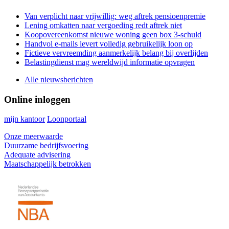
Sidebar
Van verplicht naar vrijwillig: weg aftrek pensioenpremie
Lening omkatten naar vergoeding redt aftrek niet
Koopovereenkomst nieuwe woning geen box 3-schuld
Handvol e-mails levert volledig gebruikelijk loon op
Fictieve vervreemding aanmerkelijk belang bij overlijden
Belastingdienst mag wereldwijd informatie opvragen
Alle nieuwsberichten
Online inloggen
mijn kantoor
Loonportaal
Onze meerwaarde
Duurzame bedrijfsvoering
Adequate advisering
Maatschappelijk betrokken
Footer