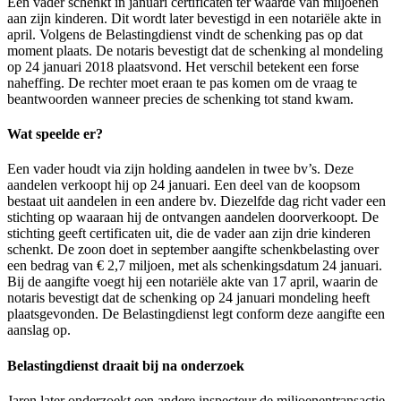
Een vader schenkt in januari certificaten ter waarde van miljoenen
aan zijn kinderen. Dit wordt later bevestigd in een notariële akte in
april. Volgens de Belastingdienst vindt de schenking pas op dat
moment plaats. De notaris bevestigt dat de schenking al mondeling
op 24 januari 2018 plaatsvond. Het verschil betekent een forse
naheffing. De rechter moet eraan te pas komen om de vraag te
beantwoorden wanneer precies de schenking tot stand kwam.
Wat speelde er?
Een vader houdt via zijn holding aandelen in twee bv’s. Deze
aandelen verkoopt hij op 24 januari. Een deel van de koopsom
bestaat uit aandelen in een andere bv. Diezelfde dag richt vader een
stichting op waaraan hij de ontvangen aandelen doorverkoopt. De
stichting geeft certificaten uit, die de vader aan zijn drie kinderen
schenkt. De zoon doet in september aangifte schenkbelasting over
een bedrag van € 2,7 miljoen, met als schenkingsdatum 24 januari.
Bij de aangifte voegt hij een notariële akte van 17 april, waarin de
notaris bevestigt dat de schenking op 24 januari mondeling heeft
plaatsgevonden. De Belastingdienst legt conform deze aangifte een
aanslag op.
Belastingdienst draait bij na onderzoek
Jaren later onderzoekt een andere inspecteur de miljoenentransactie.