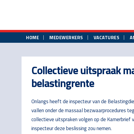
Skip
Skip
Skip
to
to
to
main
primary
footer
content
sidebar
HOME
MEDEWERKERS
VACATURES
A
Collectieve uitspraak 
belastingrente
Onlangs heeft de inspecteur van de Belastingdie
vallen onder de massaal bezwaarprocedures teg
collectieve uitspraken volgen op de Kamerbrief 
inspecteur deze beslissing zou nemen.