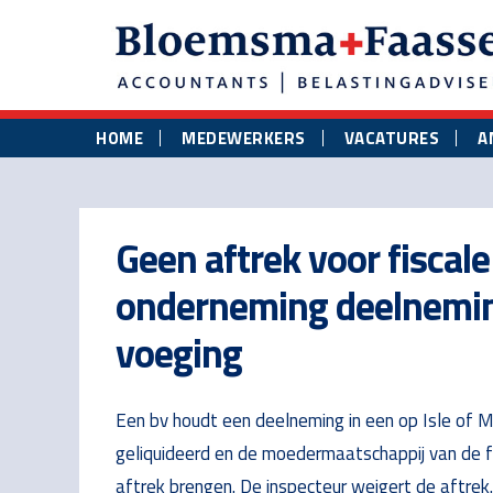
Skip
Skip
Skip
to
to
to
main
primary
footer
content
sidebar
HOME
MEDEWERKERS
VACATURES
A
Geen aftrek voor fiscal
onderneming deelneming
voeging
Een bv houdt een deelneming in een op Isle of M
geliquideerd en de moedermaatschappij van de fisc
aftrek brengen. De inspecteur weigert de aftre