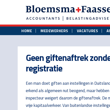
Skip
Skip
Skip
to
to
to
main
primary
footer
content
sidebar
HOME
MEDEWERKERS
VACATURES
A
Geen giftenaftrek zond
registratie
Een man doet giften aan instellingen in Duitsland
erkend als algemeen nut beogend, maar hebben
inspecteur weigert daarom de giftenaftrek. De ma
vrije kapitaalverkeer. Van buitenlandse instellin