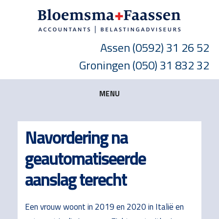
Skip
Skip
Skip
to
to
to
main
primary
footer
Assen
(0592) 31 26 52
content
sidebar
Groningen
(050) 31 832 32
MENU
Navordering na
geautomatiseerde
aanslag terecht
Een vrouw woont in 2019 en 2020 in Italië en