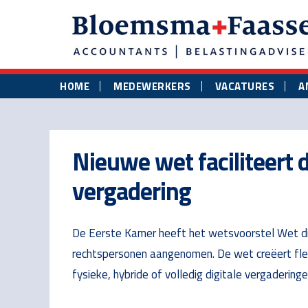
Skip
Skip
Skip
to
to
to
main
primary
footer
content
sidebar
HOME
MEDEWERKERS
VACATURES
A
Nieuwe wet faciliteert 
vergadering
De Eerste Kamer heeft het wetsvoorstel Wet dig
rechtspersonen aangenomen. De wet creëert flexi
fysieke, hybride of volledig digitale vergaderin