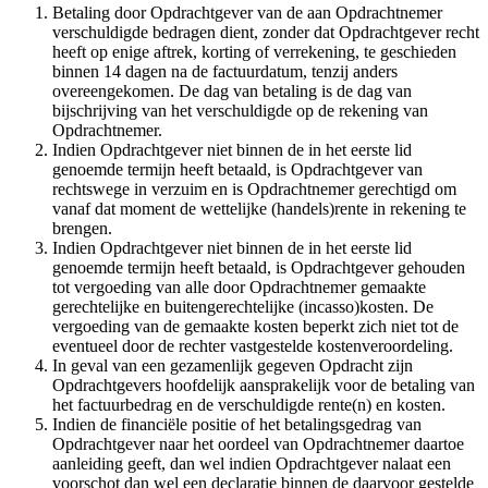
Betaling door Opdrachtgever van de aan Opdrachtnemer
verschuldigde bedragen dient, zonder dat Opdrachtgever recht
heeft op enige aftrek, korting of verrekening, te geschieden
binnen 14 dagen na de factuurdatum, tenzij anders
overeengekomen. De dag van betaling is de dag van
bijschrijving van het verschuldigde op de rekening van
Opdrachtnemer.
Indien Opdrachtgever niet binnen de in het eerste lid
genoemde termijn heeft betaald, is Opdrachtgever van
rechtswege in verzuim en is Opdrachtnemer gerechtigd om
vanaf dat moment de wettelijke (handels)rente in rekening te
brengen.
Indien Opdrachtgever niet binnen de in het eerste lid
genoemde termijn heeft betaald, is Opdrachtgever gehouden
tot vergoeding van alle door Opdrachtnemer gemaakte
gerechtelijke en buitengerechtelijke (incasso)kosten. De
vergoeding van de gemaakte kosten beperkt zich niet tot de
eventueel door de rechter vastgestelde kostenveroordeling.
In geval van een gezamenlijk gegeven Opdracht zijn
Opdrachtgevers hoofdelijk aansprakelijk voor de betaling van
het factuurbedrag en de verschuldigde rente(n) en kosten.
Indien de financiële positie of het betalingsgedrag van
Opdrachtgever naar het oordeel van Opdrachtnemer daartoe
aanleiding geeft, dan wel indien Opdrachtgever nalaat een
voorschot dan wel een declaratie binnen de daarvoor gestelde