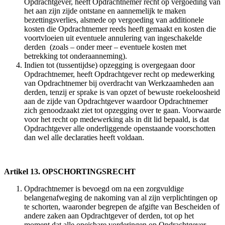
Opdrachtgever, heeft Opdrachtnemer recht op vergoeding van
het aan zijn zijde ontstane en aannemelijk te maken
bezettingsverlies, alsmede op vergoeding van additionele
kosten die Opdrachtnemer reeds heeft gemaakt en kosten die
voortvloeien uit eventuele annulering van ingeschakelde
derden (zoals – onder meer – eventuele kosten met
betrekking tot onderaanneming).
Indien tot (tussentijdse) opzegging is overgegaan door
Opdrachtnemer, heeft Opdrachtgever recht op medewerking
van Opdrachtnemer bij overdracht van Werkzaamheden aan
derden, tenzij er sprake is van opzet of bewuste roekeloosheid
aan de zijde van Opdrachtgever waardoor Opdrachtnemer
zich genoodzaakt ziet tot opzegging over te gaan. Voorwaarde
voor het recht op medewerking als in dit lid bepaald, is dat
Opdrachtgever alle onderliggende openstaande voorschotten
dan wel alle declaraties heeft voldaan.
Artikel 13. OPSCHORTINGSRECHT
Opdrachtnemer is bevoegd om na een zorgvuldige
belangenafweging de nakoming van al zijn verplichtingen op
te schorten, waaronder begrepen de afgifte van Bescheiden of
andere zaken aan Opdrachtgever of derden, tot op het
moment dat alle opeisbare vorderingen op Opdrachtgever