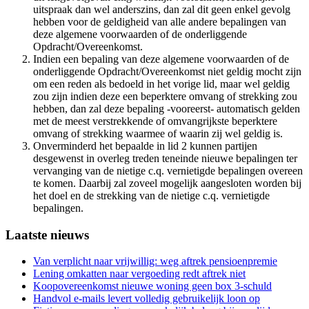
uitspraak dan wel anderszins, dan zal dit geen enkel gevolg
hebben voor de geldigheid van alle andere bepalingen van
deze algemene voorwaarden of de onderliggende
Opdracht/Overeenkomst.
Indien een bepaling van deze algemene voorwaarden of de
onderliggende Opdracht/Overeenkomst niet geldig mocht zijn
om een reden als bedoeld in het vorige lid, maar wel geldig
zou zijn indien deze een beperktere omvang of strekking zou
hebben, dan zal deze bepaling -vooreerst- automatisch gelden
met de meest verstrekkende of omvangrijkste beperktere
omvang of strekking waarmee of waarin zij wel geldig is.
Onverminderd het bepaalde in lid 2 kunnen partijen
desgewenst in overleg treden teneinde nieuwe bepalingen ter
vervanging van de nietige c.q. vernietigde bepalingen overeen
te komen. Daarbij zal zoveel mogelijk aangesloten worden bij
het doel en de strekking van de nietige c.q. vernietigde
bepalingen.
Primary
Laatste nieuws
Sidebar
Van verplicht naar vrijwillig: weg aftrek pensioenpremie
Lening omkatten naar vergoeding redt aftrek niet
Koopovereenkomst nieuwe woning geen box 3-schuld
Handvol e-mails levert volledig gebruikelijk loon op