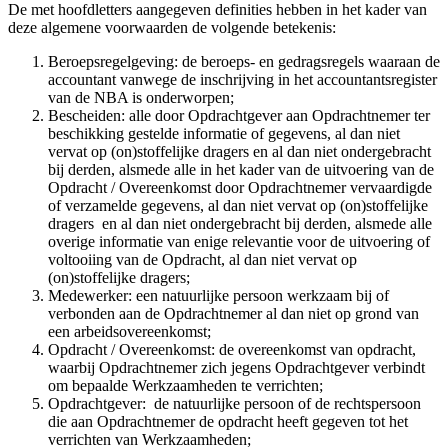
De met hoofdletters aangegeven definities hebben in het kader van
deze algemene voorwaarden de volgende betekenis:
Beroepsregelgeving: de beroeps- en gedragsregels waaraan de
accountant vanwege de inschrijving in het accountantsregister
van de NBA is onderworpen;
Bescheiden: alle door Opdrachtgever aan Opdrachtnemer ter
beschikking gestelde informatie of gegevens, al dan niet
vervat op (on)stoffelijke dragers en al dan niet ondergebracht
bij derden, alsmede alle in het kader van de uitvoering van de
Opdracht / Overeenkomst door Opdrachtnemer vervaardigde
of verzamelde gegevens, al dan niet vervat op (on)stoffelijke
dragers en al dan niet ondergebracht bij derden, alsmede alle
overige informatie van enige relevantie voor de uitvoering of
voltooiing van de Opdracht, al dan niet vervat op
(on)stoffelijke dragers;
Medewerker: een natuurlijke persoon werkzaam bij of
verbonden aan de Opdrachtnemer al dan niet op grond van
een arbeidsovereenkomst;
Opdracht / Overeenkomst: de overeenkomst van opdracht,
waarbij Opdrachtnemer zich jegens Opdrachtgever verbindt
om bepaalde Werkzaamheden te verrichten;
Opdrachtgever: de natuurlijke persoon of de rechtspersoon
die aan Opdrachtnemer de opdracht heeft gegeven tot het
verrichten van Werkzaamheden;