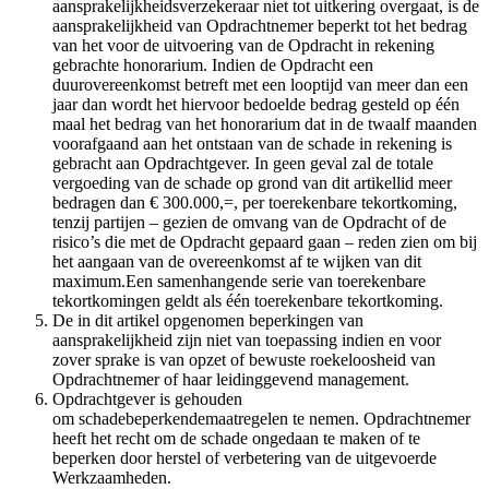
aansprakelijkheidsverzekeraar niet tot uitkering overgaat, is de
aansprakelijkheid van Opdrachtnemer beperkt tot het bedrag
van het voor de uitvoering van de Opdracht in rekening
gebrachte honorarium. Indien de Opdracht een
duurovereenkomst betreft met een looptijd van meer dan een
jaar dan wordt het hiervoor bedoelde bedrag gesteld op één
maal het bedrag van het honorarium dat in de twaalf maanden
voorafgaand aan het ontstaan van de schade in rekening is
gebracht aan Opdrachtgever. In geen geval zal de totale
vergoeding van de schade op grond van dit artikellid meer
bedragen dan € 300.000,=, per toerekenbare tekortkoming,
tenzij partijen – gezien de omvang van de Opdracht of de
risico’s die met de Opdracht gepaard gaan – reden zien om bij
het aangaan van de overeenkomst af te wijken van dit
maximum.Een samenhangende serie van toerekenbare
tekortkomingen geldt als één toerekenbare tekortkoming.
De in dit artikel opgenomen beperkingen van
aansprakelijkheid zijn niet van toepassing indien en voor
zover sprake is van opzet of bewuste roekeloosheid van
Opdrachtnemer of haar leidinggevend management.
Opdrachtgever is gehouden
om schadebeperkendemaatregelen te nemen. Opdrachtnemer
heeft het recht om de schade ongedaan te maken of te
beperken door herstel of verbetering van de uitgevoerde
Werkzaamheden.